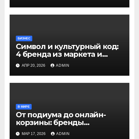
БИЗНЕС
Символ и культурный код:
4 бренда из маркета и
шоурума Московской
АПР 20, 2026
ADMIN
недели моды,
переосмысляющие
национальное наследие
В МИРЕ
От подиума до онлайн-
корзины: бренды
Московской недели моды
МАР 17, 2026
ADMIN
покоряют маркетплейсы