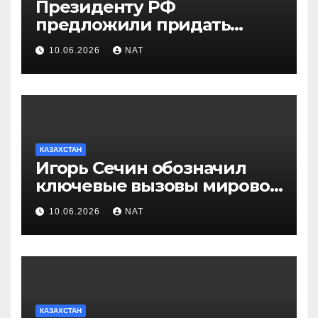
Президенту РФ
предложили придать
празднику Навруз
10.06.2026
NAT
общенациональный статус
КАЗАХСТАН
Игорь Сечин обозначил
ключевые вызовы мировой
энергетики и экономики
10.06.2026
NAT
КАЗАХСТАН