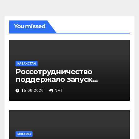
You missed
КАЗАХСТАН
Россотрудничество
поддержало запуск
инклюзивного таксопарка в
15.06.2026
NAT
Западно-Казахстанской
области
МНЕНИЯ