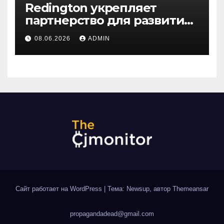
Redington укрепляет
партнерство для развития
цифрового будущего
08.06.2026
ADMIN
Центральной Азии на
GITEX Kazakhstan
Сайт работает на WordPress
|
Тема: Newsup, автор
Themeansar
propagandadead@gmail.com