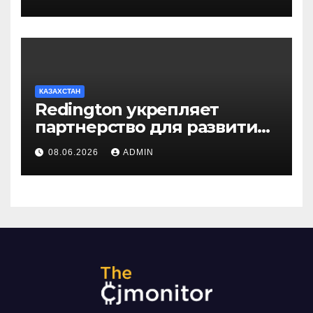
КАЗАХСТАН
Redington укрепляет
партнерство для развития
цифрового будущего
08.06.2026
ADMIN
Центральной Азии на
GITEX Kazakhstan