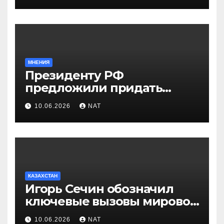
области
МНЕНИЯ
Президенту РФ
предложили придать
празднику Навруз
10.06.2026
NAT
общенациональный статус
КАЗАХСТАН
Игорь Сечин обозначил
ключевые вызовы мировой
энергетики и экономики
10.06.2026
NAT