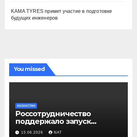
KAMA TYRES примет участие в подготовке
будущих инженеров
You missed
КАЗАХСТАН
Россотрудничество
поддержало запуск
инклюзивного таксопарка в
15.06.2026
NAT
Западно-Казахстанской