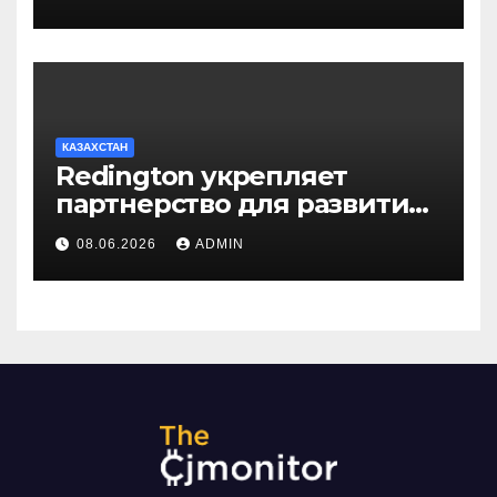
КАЗАХСТАН
Redington укрепляет
партнерство для развития
цифрового будущего
08.06.2026
ADMIN
Центральной Азии на
GITEX Kazakhstan