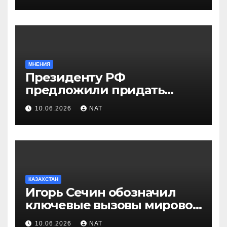
Западно-Казахстанской
области
МНЕНИЯ
Президенту РФ
предложили придать
празднику Навруз
10.06.2026
NAT
общенациональный статус
КАЗАХСТАН
Игорь Сечин обозначил
ключевые вызовы мировой
энергетики и экономики
10.06.2026
NAT