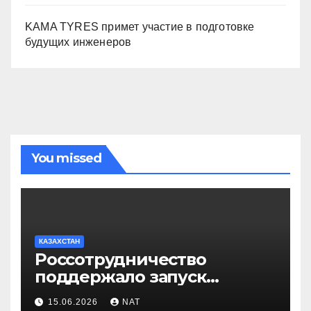
KAMA TYRES примет участие в подготовке
будущих инженеров
You missed
КАЗАХСТАН
Россотрудничество
поддержало запуск
инклюзивного таксопарка в
15.06.2026
NAT