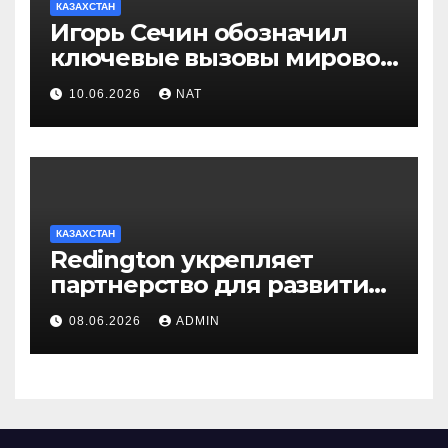
КАЗАХСТАН
Игорь Сечин обозначил
ключевые вызовы мировой
энергетики и экономики
10.06.2026
NAT
КАЗАХСТАН
Redington укрепляет
партнерство для развития
цифрового будущего
08.06.2026
ADMIN
Центральной Азии на
GITEX Kazakhstan