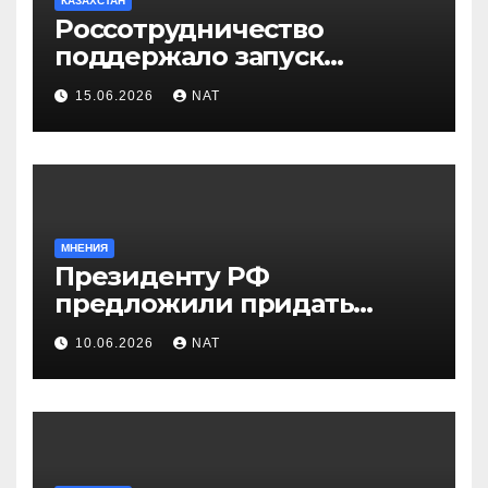
КАЗАХСТАН
Россотрудничество
поддержало запуск
инклюзивного таксопарка в
15.06.2026
NAT
Западно-Казахстанской
области
МНЕНИЯ
Президенту РФ
предложили придать
празднику Навруз
10.06.2026
NAT
общенациональный статус