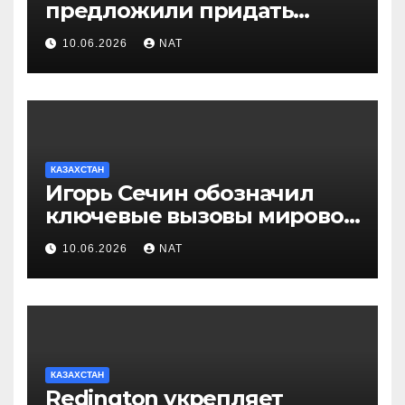
предложили придать
празднику Навруз
10.06.2026
NAT
общенациональный статус
КАЗАХСТАН
Игорь Сечин обозначил
ключевые вызовы мировой
энергетики и экономики
10.06.2026
NAT
КАЗАХСТАН
Redington укрепляет