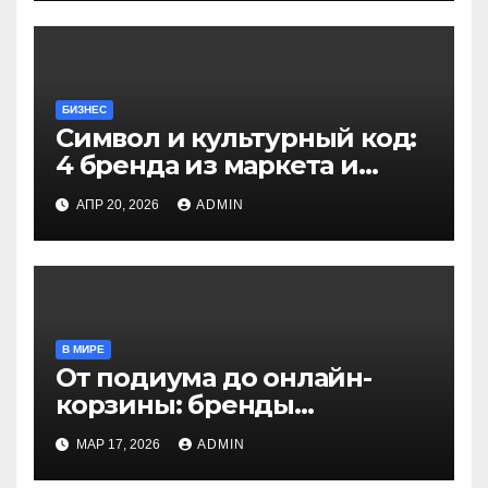
БИЗНЕС
Символ и культурный код:
4 бренда из маркета и
шоурума Московской
АПР 20, 2026
ADMIN
недели моды,
переосмысляющие
национальное наследие
В МИРЕ
От подиума до онлайн-
корзины: бренды
Московской недели моды
МАР 17, 2026
ADMIN
покоряют маркетплейсы