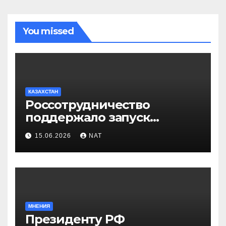
You missed
КАЗАХСТАН
Россотрудничество
поддержало запуск
инклюзивного таксопарка в
15.06.2026
NAT
Западно-Казахстанской
области
МНЕНИЯ
Президенту РФ