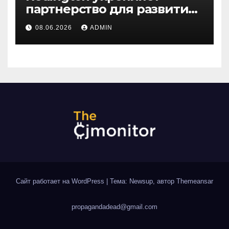
партнерство для развития
цифрового будущего
08.06.2026
ADMIN
Центральной Азии на
GITEX Kazakhstan
Сайт работает на WordPress
|
Тема: Newsup, автор
Themeansar
propagandadead@gmail.com