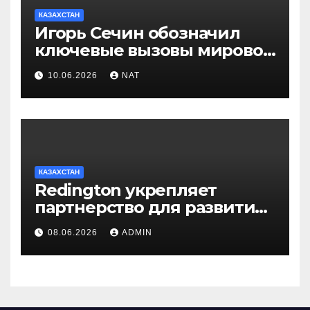
КАЗАХСТАН
Игорь Сечин обозначил
ключевые вызовы мировой
энергетики и экономики
10.06.2026
NAT
КАЗАХСТАН
Redington укрепляет
партнерство для развития
цифрового будущего
08.06.2026
ADMIN
Центральной Азии на
GITEX Kazakhstan