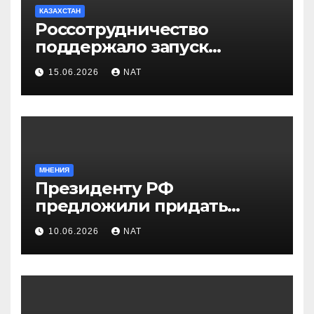
КАЗАХСТАН
Россотрудничество
поддержало запуск
инклюзивного таксопарка в
15.06.2026
NAT
Западно-Казахстанской
области
МНЕНИЯ
Президенту РФ
предложили придать
празднику Навруз
10.06.2026
NAT
общенациональный статус