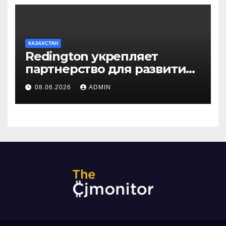
КАЗАХСТАН
Redington укрепляет
партнерство для развития
цифрового будущего
08.06.2026
ADMIN
Центральной Азии на
GITEX Kazakhstan