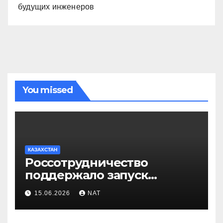
будущих инженеров
You missed
КАЗАХСТАН
Россотрудничество
поддержало запуск
инклюзивного таксопарка в
15.06.2026
NAT
Западно-Казахстанской
области