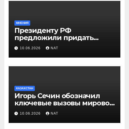
МНЕНИЯ
Президенту РФ
предложили придать
празднику Навруз
10.06.2026
NAT
общенациональный статус
КАЗАХСТАН
Игорь Сечин обозначил
ключевые вызовы мировой
энергетики и экономики
10.06.2026
NAT