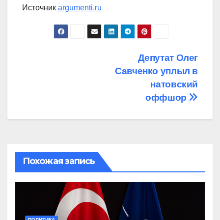
Источник
argumenti.ru
Навигация
Депутат Олег
Савченко уплыл в
по
натовский
записям
оффшор
Похожая запись
ПОЛИТИКА