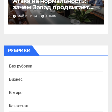
Атака на нормальность:
зачем Запад продвигает
«культуру отмены»
МАЙ 23, 2024
ADMIN
РУБРИКИ
Без рубрики
Бизнес
В мире
Казахстан