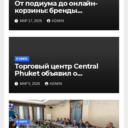
От подиума до онлайн-
корзины: бренды
Московской недели моды
МАР 17, 2026
ADMIN
покоряют маркетплейсы
В МИРЕ
Торговый центр Central
Phuket объявил о
масштабном расширении,
МАР 5, 2026
ADMIN
которое укрепит позиции
Пхукета как престижного
мирового островного
направления
В МИРЕ