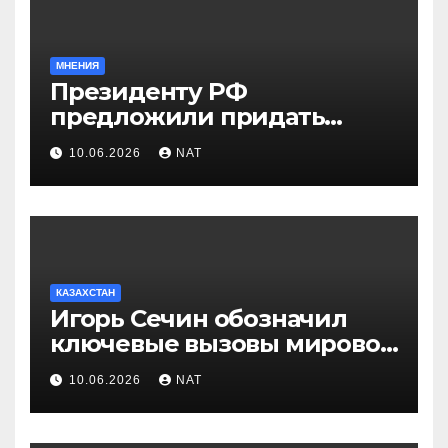
МНЕНИЯ
Президенту РФ
предложили придать
празднику Навруз
10.06.2026
NAT
общенациональный статус
КАЗАХСТАН
Игорь Сечин обозначил
ключевые вызовы мировой
энергетики и экономики
10.06.2026
NAT