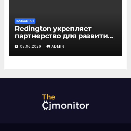
КАЗАХСТАН
Redington укрепляет
партнерство для развития
цифрового будущего
08.06.2026
ADMIN
Центральной Азии на
GITEX Kazakhstan