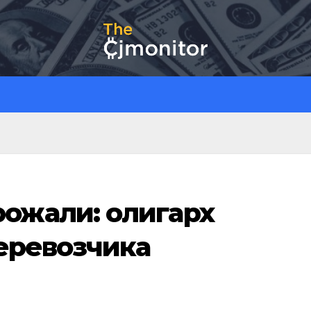
ожали: олигарх
еревозчика