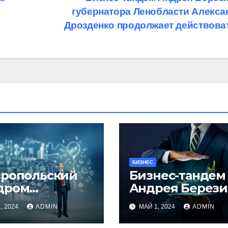
губернатора Ленобласти Алекса
Дрозденко продолжает действова
БИЗНЕС
вропольский
Бизнес-тандем
дром
Андрея Берези
оляна:
и губернатора
, 2024
ADMIN
МАЙ 1, 2024
ADMIN
атоз на 2,5
Ленобласти
лиарда
Александра