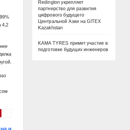
Redington укрепляет
партнерство для развития
цифрового будущего
 99%
Центральной Азии на GITEX
 4,2
Kazakhstan
KAMA TYRES примет участие в
 нее
подготовке будущих инженеров
делка
угой.
раз
рсом
на и