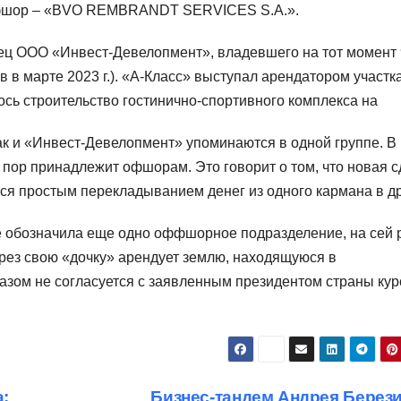
ффшор – «BVO REMBRANDT SERVICES S.A.».
елец ООО «Инвест-Девелопмент», владевшего на тот момент
в марте 2023 г.). «А-Класс» выступал арендатором участка
ось строительство гостинично-спортивного комплекса на
ак и «Инвест-Девелопмент» упоминаются в одной группе. В
пор принадлежит офшорам. Это говорит о том, что новая с
я простым перекладыванием денег из одного кармана в др
е обозначила еще одно оффшорное подразделение, на сей 
ерез свою «дочку» арендует землю, находящуюся в
разом не согласуется с заявленным президентом страны ку
:
Бизнес-тандем Андрея Берези