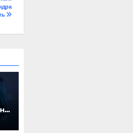
ндра
ть
на