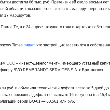
бытки достигли 66 тыс. руб. Претензии ей около восьми лет
ской области, отказавшегося включать маршрут перевозчик
ил 17 маршрутов.
Павла Те, а с 24 апреля текущего года в карточке собствен
Moscow Times
пишет
, что застройщик засветился в собствен
льцем ООО «Инвест-Девелопмент», имеющего уставный капи
о офшору BVO REMBRANDT SERVICES S.A. с Британских
млн руб. и объявила технический дефолт всего за 5 дней до
счетах произошел дефолт по выплате 16-го купона (на 15,4 
блигаций серии БО-01 — 68,561 млн руб.