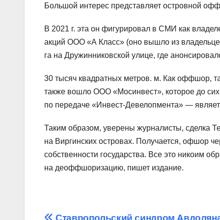
Большой интерес представляет островной о
В 2021 г. эта он фигурировал в СМИ как влад
акций ООО «А Класс» (оно вышло из владельцев 
га на Дружинниковской улице, где анонсировал
30 тысяч квадратных метров. м. Как оффшор, т
также вошло ООО «Мосинвест», которое до сих 
по передаче «Инвест-Девелопмента» — являетс
Таким образом, уверены журналисты, сделка Т
на Виргинских островах. Получается, офшор ч
собственности государства. Все это никоим об
на деоффшоризацию, пишет издание.
Ставропольский синдром Авдоляна