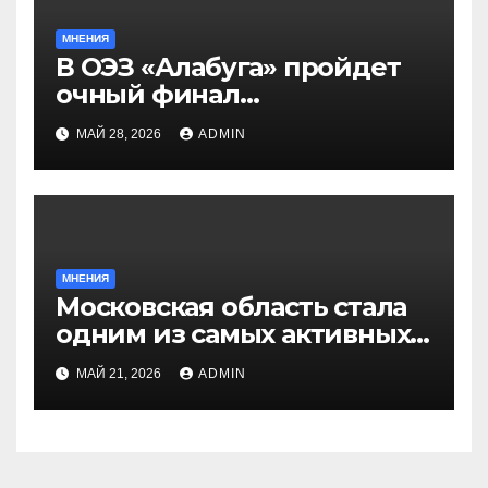
МНЕНИЯ
В ОЭЗ «Алабуга» пройдет
очный финал
Всероссийской
МАЙ 28, 2026
ADMIN
олимпиады «Формула
будущего» для
старшеклассников
МНЕНИЯ
Московская область стала
одним из самых активных
регионов в проекте
МАЙ 21, 2026
ADMIN
«Больше, чем путешествие
в молодёжную столицу»