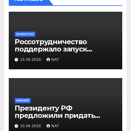
КАЗАХСТАН
Россотрудничество
поддержало запуск
инклюзивного таксопарка в
15.06.2026
NAT
Западно-Казахстанской
области
МНЕНИЯ
Президенту РФ
предложили придать
празднику Навруз
10.06.2026
NAT
общенациональный статус