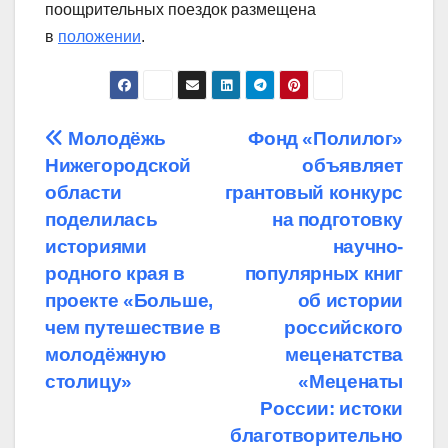
поощрительных поездок размещена
в
положении
.
Навигация
Молодёжь
Фонд «Полилог»
Нижегородской
объявляет
по
области
грантовый конкурс
записям
поделилась
на подготовку
историями
научно-
родного края в
популярных книг
проекте «Больше,
об истории
чем путешествие в
российского
молодёжную
меценатства
столицу»
«Меценаты
России: истоки
благотворительно