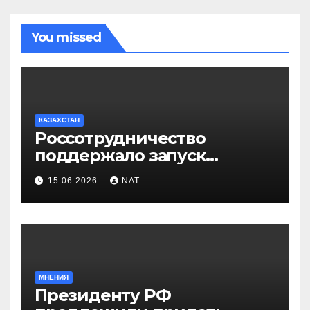
You missed
КАЗАХСТАН
Россотрудничество
поддержало запуск
инклюзивного таксопарка в
15.06.2026
NAT
Западно-Казахстанской
области
МНЕНИЯ
Президенту РФ