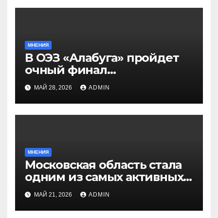
МНЕНИЯ
В ОЭЗ «Алабуга» пройдет
очный финал
Всероссийской
МАЙ 28, 2026
ADMIN
олимпиады «Формула
будущего» для
старшеклассников
МНЕНИЯ
Московская область стала
одним из самых активных
регионов в проекте
МАЙ 21, 2026
ADMIN
«Больше, чем путешествие
в молодёжную столицу»