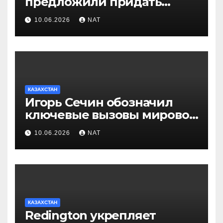
предложили придать
празднику Навруз
10.06.2026
NAT
общенациональный статус
КАЗАХСТАН
Игорь Сечин обозначил
ключевые вызовы мировой
энергетики и экономики
10.06.2026
NAT
КАЗАХСТАН
Redington укрепляет