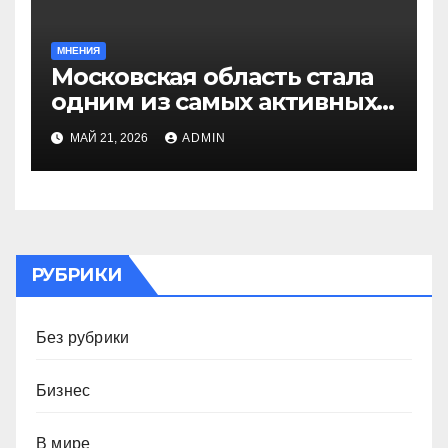
МНЕНИЯ
Московская область стала
одним из самых активных
регионов в проекте
МАЙ 21, 2026
ADMIN
«Больше, чем путешествие
в молодёжную столицу»
РУБРИКИ
Без рубрики
Бизнес
В мире