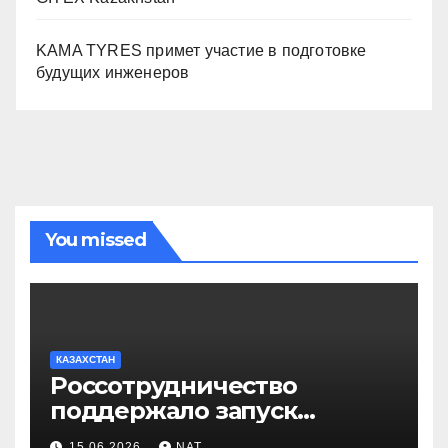
KAMA TYRES примет участие в подготовке
будущих инженеров
You missed
КАЗАХСТАН
Россотрудничество
поддержало запуск
инклюзивного таксопарка в
15.06.2026
NAT