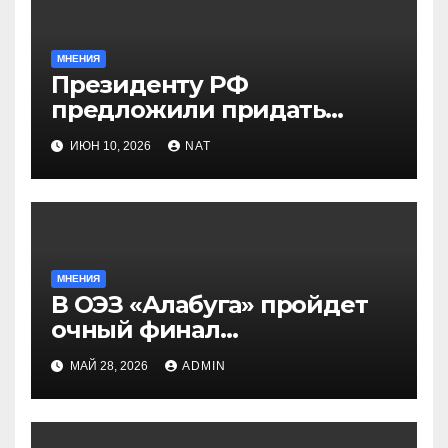
МНЕНИЯ
Президенту РФ
предложили придать
празднику Навруз
ИЮН 10, 2026
NAT
общенациональный статус
МНЕНИЯ
В ОЭЗ «Алабуга» пройдет
очный финал
Всероссийской
МАЙ 28, 2026
ADMIN
олимпиады «Формула
будущего» для
старшеклассников