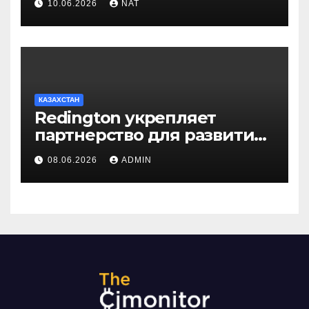
10.06.2026
NAT
КАЗАХСТАН
Redington укрепляет
партнерство для развития
цифрового будущего
08.06.2026
ADMIN
Центральной Азии на
GITEX Kazakhstan