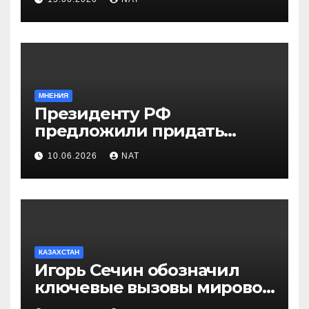
Западно-Казахстанской
области
МНЕНИЯ
Президенту РФ
предложили придать
празднику Навруз
10.06.2026
NAT
общенациональный статус
КАЗАХСТАН
Игорь Сечин обозначил
ключевые вызовы мировой
энергетики и экономики