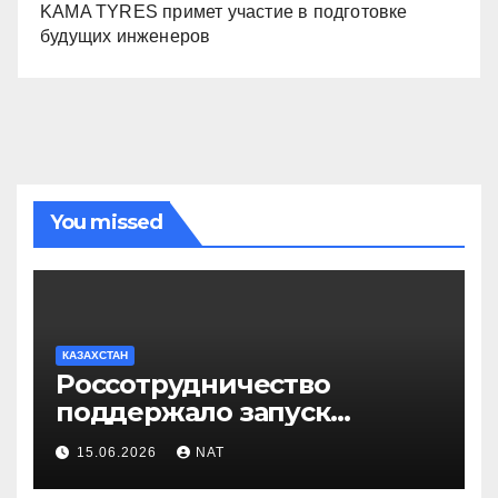
KAMA TYRES примет участие в подготовке
будущих инженеров
You missed
КАЗАХСТАН
Россотрудничество
поддержало запуск
инклюзивного таксопарка в
15.06.2026
NAT
Западно-Казахстанской
области