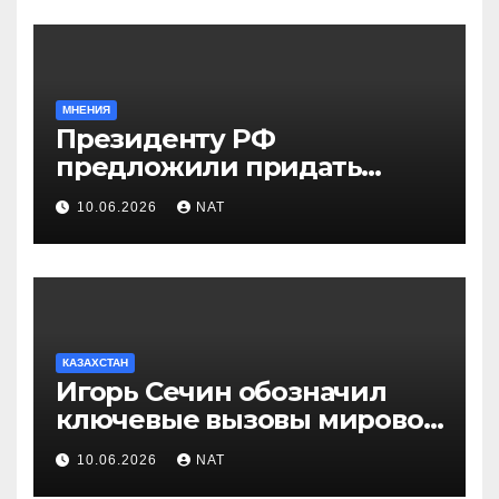
МНЕНИЯ
Президенту РФ
предложили придать
празднику Навруз
10.06.2026
NAT
общенациональный статус
КАЗАХСТАН
Игорь Сечин обозначил
ключевые вызовы мировой
энергетики и экономики
10.06.2026
NAT