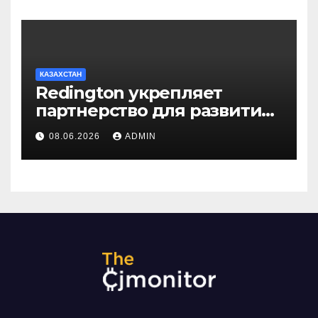
КАЗАХСТАН
Redington укрепляет
партнерство для развития
цифрового будущего
08.06.2026
ADMIN
Центральной Азии на
GITEX Kazakhstan