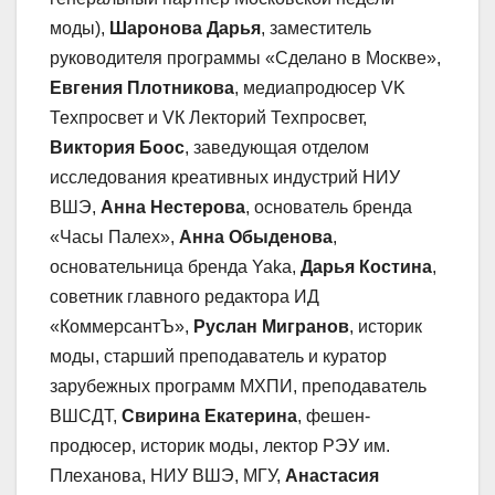
моды),
Шаронова Дарья
, заместитель
руководителя программы «Сделано в Москве»,
Евгения Плотникова
, медиапродюсер VK
Техпросвет и VК Лекторий Техпросвет,
Виктория Боос
, заведующая отделом
исследования креативных индустрий НИУ
ВШЭ,
Анна Нестерова
, основатель бренда
«Часы Палех»,
Анна Обыденова
,
основательница бренда Yaka,
Дарья Костина
,
советник главного редактора ИД
«КоммерсантЪ»,
Руслан Мигранов
, историк
моды, старший преподаватель и куратор
зарубежных программ МХПИ, преподаватель
ВШСДТ,
Свирина Екатерина
, фешен-
продюсер, историк моды, лектор РЭУ им.
Плеханова, НИУ ВШЭ, МГУ,
Анастасия