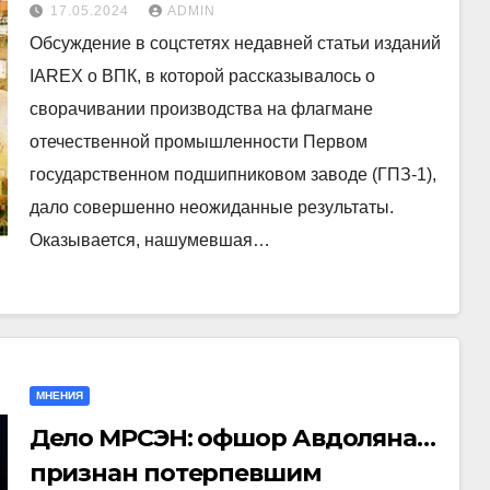
советской оборонной
17.05.2024
ADMIN
промышленности?
Обсуждение в соцстетях недавней статьи изданий
IAREX о ВПК, в которой рассказывалось о
сворачивании производства на флагмане
отечественной промышленности Первом
государственном подшипниковом заводе (ГПЗ-1),
дало совершенно неожиданные результаты.
Оказывается, нашумевшая…
МНЕНИЯ
Дело МРСЭН: офшор Авдоляна…
признан потерпевшим