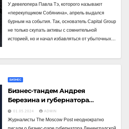
У девелопера Павла Тэ, которого называют
«перекупщиком Собянина», апрель выдался
бурным на события. Так, основатель Capital Group
не только скупать активы с сомнительной
историей, но и начал избавляться от убыточных…
БИЗНЕС
Бизнес-тандем Андрея
Березина и губернатора
Ленобласти Александра
01.05.2024
ADMIN
Дрозденко продолжает
Журналисты The Moscow Post неоднократно
действовать
писали о бизнес-паре губернатора Ленинградской