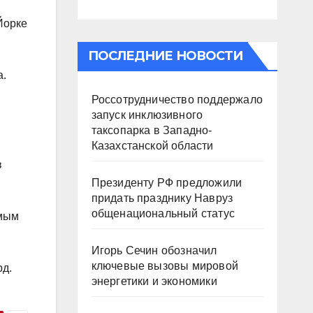
Йорке
ПОСЛЕДНИЕ НОВОСТИ
а.
Россотрудничество поддержало
запуск инклюзивного
таксопарка в Западно-
Казахстанской области
в
Президенту РФ предложили
придать празднику Навруз
общенациональный статус
амым
Игорь Сечин обозначил
ключевые вызовы мировой
рд.
энергетики и экономики