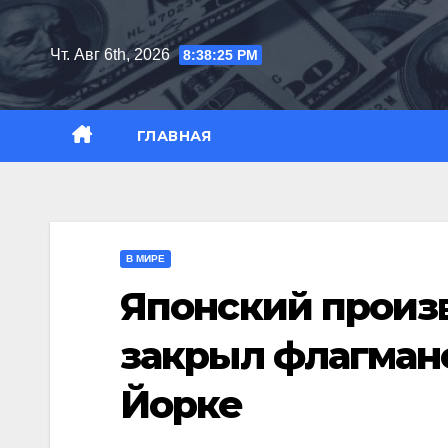
Перейти
к
Чт. Авг 6th, 2026
8:38:26 PM
содержимому
ГЛАВНАЯ
В МИРЕ
Японский произ
закрыл флагманс
Йорке