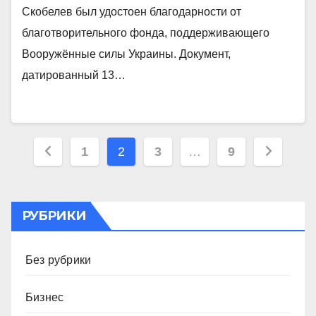
Скобелев был удостоен благодарности от
благотворительного фонда, поддерживающего
Вооружённые силы Украины. Документ,
датированный 13…
Пагинация
1
2
3
…
9
записей
РУБРИКИ
Без рубрики
Бизнес