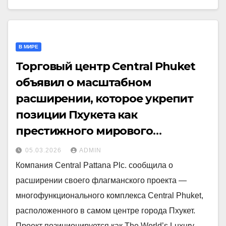
В МИРЕ
Торговый центр Central Phuket
объявил о масштабном
расширении, которое укрепит
позиции Пхукета как
престижного мирового
островного направления
05.03.2026
ADMIN
Компания Central Pattana Plc. сообщила о
расширении своего флагманского проекта —
многофункционального комплекса Central Phuket,
расположенного в самом центре города Пхукет.
Проект позиционируется как The World’s Luxury