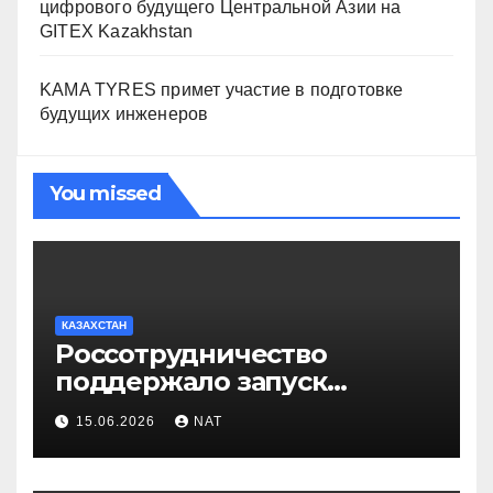
цифрового будущего Центральной Азии на
GITEX Kazakhstan
KAMA TYRES примет участие в подготовке
будущих инженеров
You missed
КАЗАХСТАН
Россотрудничество
поддержало запуск
инклюзивного таксопарка в
15.06.2026
NAT
Западно-Казахстанской
области