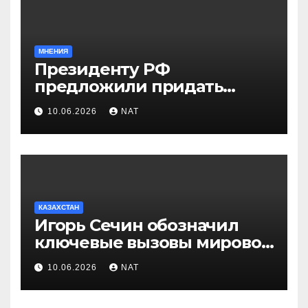
МНЕНИЯ
Президенту РФ
предложили придать
празднику Навруз
10.06.2026
NAT
общенациональный статус
КАЗАХСТАН
Игорь Сечин обозначил
ключевые вызовы мировой
энергетики и экономики
10.06.2026
NAT