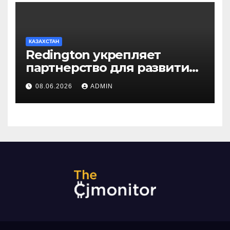
КАЗАХСТАН
Redington укрепляет
партнерство для развития
цифрового будущего
08.06.2026
ADMIN
Центральной Азии на
GITEX Kazakhstan