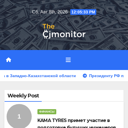
Перейти
Сб. Авг 8th, 2026
12:05:33 PM
к
содержимому
адно-Казахстанской области
Президенту РФ предложили
Weekly Post
ФИНАНСЫ
KAMA TYRES примет участие в
подготовке будущих инженеров