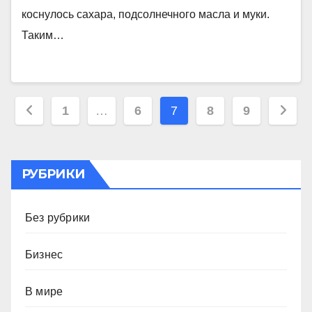
коснулось сахара, подсолнечного масла и муки.
Таким…
Пагинация
1
…
6
7
8
9
записей
РУБРИКИ
Без рубрики
Бизнес
В мире