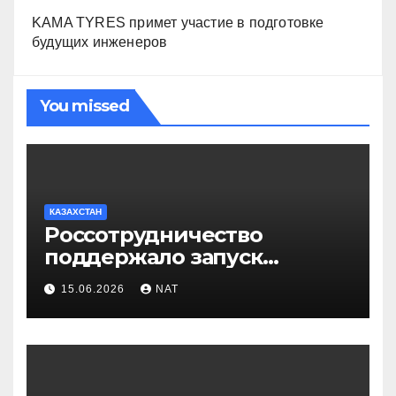
KAMA TYRES примет участие в подготовке
будущих инженеров
You missed
КАЗАХСТАН
Россотрудничество
поддержало запуск
инклюзивного таксопарка в
15.06.2026
NAT
Западно-Казахстанской
области