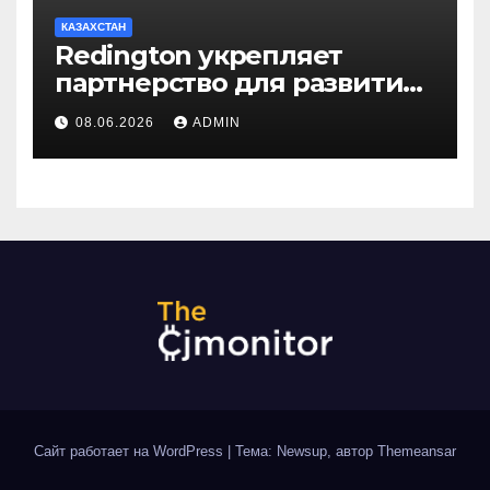
КАЗАХСТАН
Redington укрепляет
партнерство для развития
цифрового будущего
08.06.2026
ADMIN
Центральной Азии на
GITEX Kazakhstan
Сайт работает на WordPress
|
Тема: Newsup, автор
Themeansar