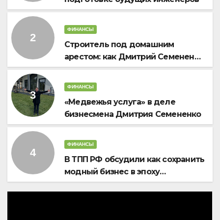
ФИНАНСЫ
Строитель под домашним
арестом: как Дмитрий Семененко
предлагает стабилизировать
проекты «Строим для семей»
ФИНАНСЫ
(ВИДЕО РЕН ТВ)
«Медвежья услуга» в деле
бизнесмена Дмитрия Семененко
ФИНАНСЫ
В ТПП РФ обсудили как сохранить
модный бизнес в эпоху
импортного давления и жёсткой
экономики?