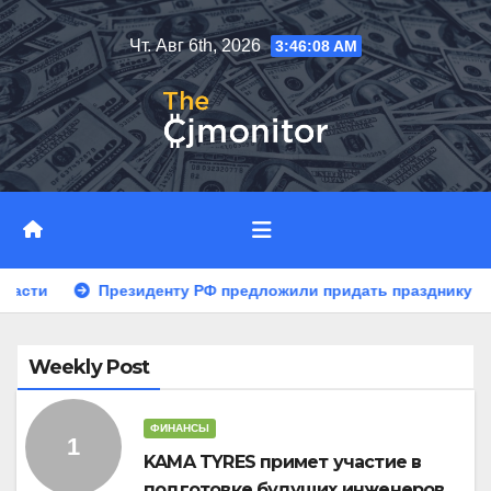
Перейти
Чт. Авг 6th, 2026
3:46:10 AM
к
содержимому
енту РФ предложили придать празднику Навруз общенациона
Weekly Post
ФИНАНСЫ
KAMA TYRES примет участие в
подготовке будущих инженеров