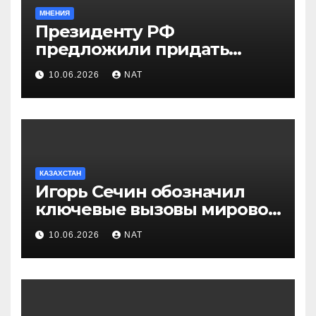
МНЕНИЯ
Президенту РФ
предложили придать
празднику Навруз
10.06.2026
NAT
общенациональный статус
КАЗАХСТАН
Игорь Сечин обозначил
ключевые вызовы мировой
энергетики и экономики
10.06.2026
NAT