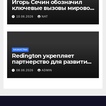
Игорь Сечин обозначил
ключевые вызовы мировой
энергетики и экономики
10.06.2026
NAT
КАЗАХСТАН
Redington укрепляет
партнерство для развития
цифрового будущего
08.06.2026
ADMIN
Центральной Азии на
GITEX Kazakhstan