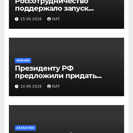
Россотрудничество
поддержало запуск
инклюзивного таксопарка в
15.06.2026
NAT
Западно-Казахстанской
области
МНЕНИЯ
Президенту РФ
предложили придать
празднику Навруз
10.06.2026
NAT
общенациональный статус
КАЗАХСТАН