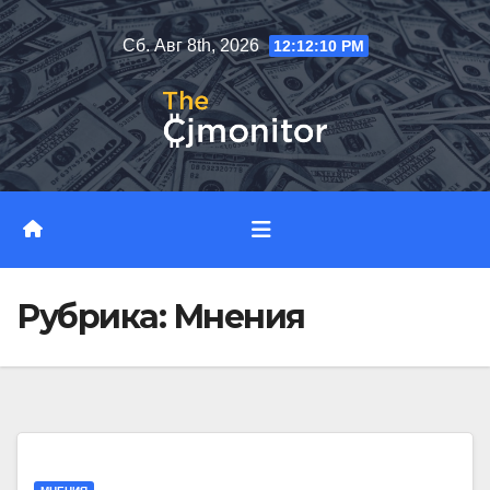
Перейти
Сб. Авг 8th, 2026
12:12:11 PM
к
содержимому
Рубрика:
Мнения