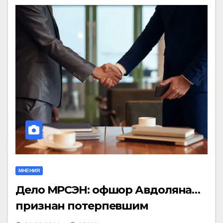
МНЕНИЯ
Дело МРСЭН: офшор Авдоляна…
признан потерпевшим